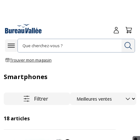
Me connecte
Panie
Re
Afficher la navigation
Trouver mon magasin
Smartphones
Trier
Filtrer
18
articles