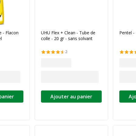
 - Flacon
UHU Flex + Clean - Tube de
Pentel - 
el
colle - 20 gr - sans solvant
l
2
panier
Ajouter au panier
Aj