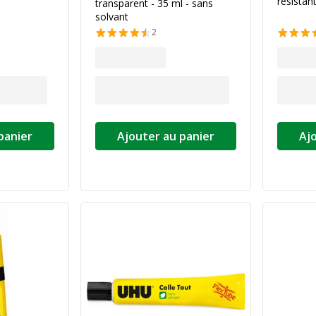
résistant
transparent - 35 ml - sans
solvant
2
panier
Ajouter au panier
Aj