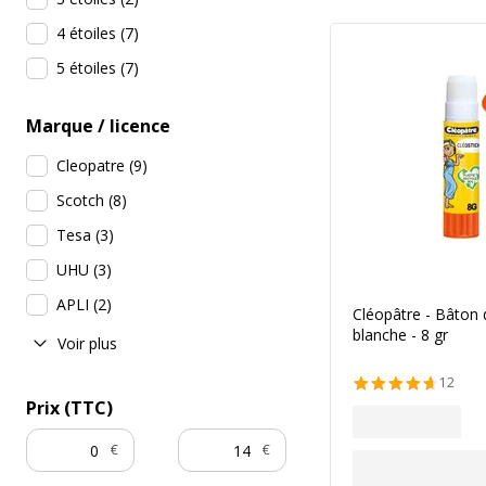
4 étoiles
(
7
)
5 étoiles
(
7
)
Marque / licence
Cleopatre
(
9
)
Scotch
(
8
)
Tesa
(
3
)
UHU
(
3
)
APLI
(
2
)
Cléopâtre - Bâton 
blanche - 8 gr
Voir plus
12
Prix (TTC)
€
€