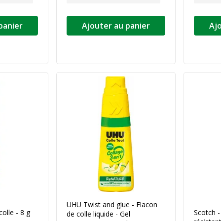
panier
Ajouter au panier
Aj
UHU Twist and glue - Flacon
olle - 8 g
Scotch -
de colle liquide - Gel