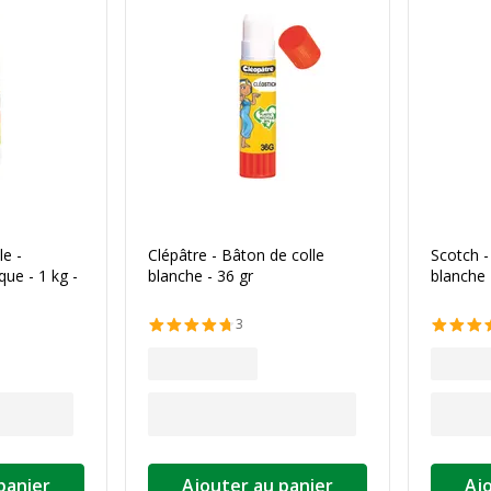
le -
Clépâtre - Bâton de colle
Scotch -
que - 1 kg -
blanche - 36 gr
blanche 
3
panier
Ajouter au panier
Aj