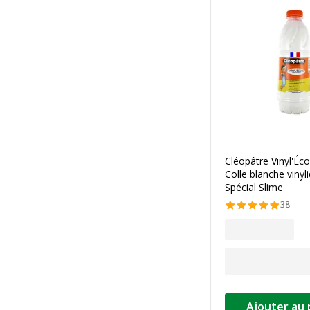
Cléopâtre Vinyl'Éco
Colle blanche vinyli
Spécial Slime
38
Ajouter au 