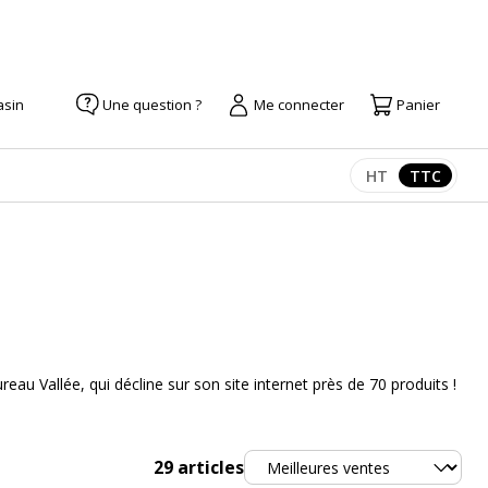
asin
Une question ?
Me connecter
Panier
HT
TTC
Afficher les pr
Afficher
eau Vallée, qui décline sur son site internet près de 70 produits !
Trier
29
articles