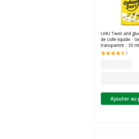
UHU Twist and glue
de colle liquide - G
transparent - 35 m
2
Ajouter au 