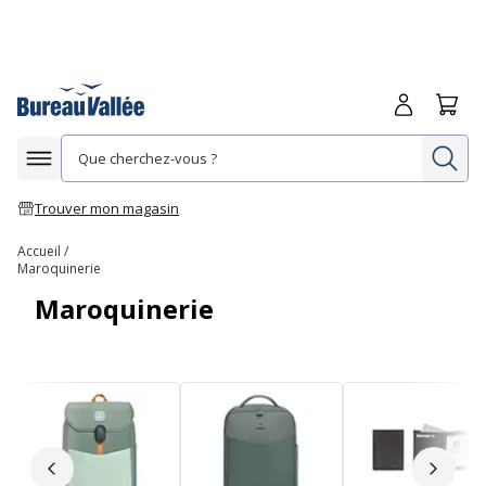
Me connecte
Panie
Re
Afficher la navigation
Trouver mon magasin
Accueil
Maroquinerie
Maroquinerie
Slide précédent
Slide 