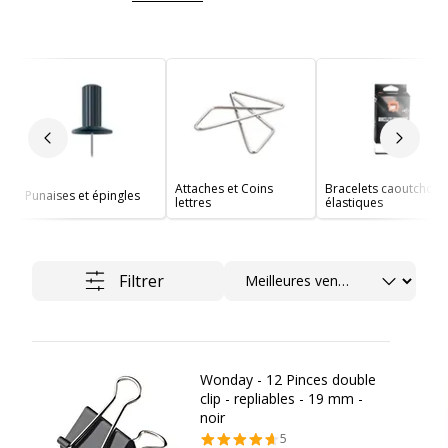
Slide précédent
Slide 
Attaches et Coins
Bracelets caoutchouc
Punaises et épingles
lettres
élastiques
Trier
Filtrer
Wonday - 12 Pinces double
clip - repliables - 19 mm -
noir
5