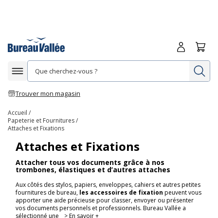
Me connecte
Panie
Re
Afficher la navigation
Trouver mon magasin
Accueil
Papeterie et Fournitures
Attaches et Fixations
Attaches et Fixations
Attacher tous vos documents grâce à nos
trombones, élastiques et d’autres attaches
Aux côtés des stylos, papiers, enveloppes, cahiers et autres petites
fournitures de bureau,
les accessoires de fixation
peuvent vous
apporter une aide précieuse pour classer, envoyer ou présenter
vos documents personnels et professionnels. Bureau Vallée a
sélectionné une
> En savoir +