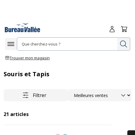
Me connecte
Panie
Re
Afficher la navigation
Trouver mon magasin
Souris et Tapis
Trier
Filtrer
21
articles