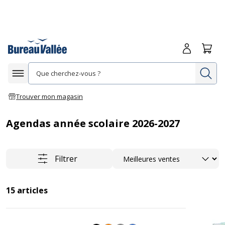
Me connecte
Panie
Re
Afficher la navigation
Trouver mon magasin
Agendas année scolaire 2026-2027
Trier
Filtrer
15
articles