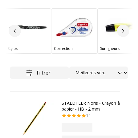
Slide précédent
Slide 
Stylos
Correction
Surligneurs
Trier
Filtrer
STAEDTLER Noris - Crayon à
papier - HB - 2 mm
14