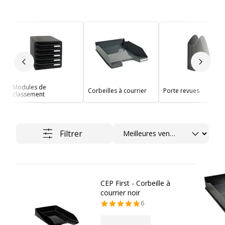
Slide précédent
Slide 
Modules de
Corbeilles à courrier
Porte revues
classement
Trier
Filtrer
CEP First - Corbeille à
courrier noir
6