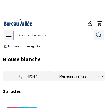
Me connecte
Panie
Re
Afficher la navigation
Trouver mon magasin
Blouse blanche
Trier
Filtrer
2
articles