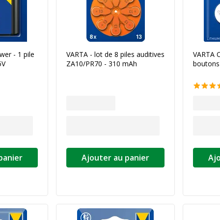
er - 1 pile
VARTA - lot de 8 piles auditives
VARTA C
5V
ZA10/PR70 - 310 mAh
boutons
panier
Ajouter au panier
Aj