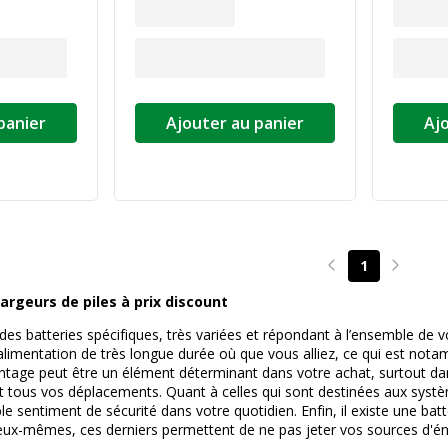
panier
Ajouter au panier
Aj
1
Page précédente
Page su
argeurs de piles à prix discount
 des batteries spécifiques, très variées et répondant à l’ensemble de v
’alimentation de très longue durée où que vous alliez, ce qui est nota
tage peut être un élément déterminant dans votre achat, surtout dans
t tous vos déplacements. Quant à celles qui sont destinées aux systè
le sentiment de sécurité dans votre quotidien. Enfin, il existe une bat
ux-mêmes, ces derniers permettent de ne pas jeter vos sources d'éne