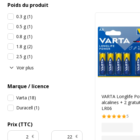
Poids du produit
0.3 g
(
1
)
0.5 g
(
1
)
0.8 g
(
1
)
1.8 g
(
2
)
2.5 g
(
1
)
Voir plus
Marque / licence
VARTA Longlife Pow
Varta
(
18
)
alcalines + 2 gratui
Duracell
(
1
)
LR06
5
Prix (TTC)
€
€