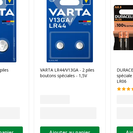
piles
VARTA LR44/V13GA - 2 piles
DURACEL
boutons spéciales - 1,5V
spéciale 
LR06
panier
Ajouter au panier
Aj