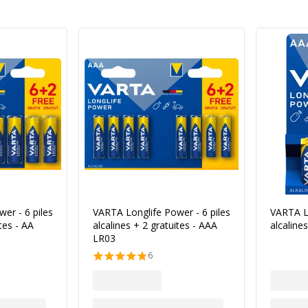
er - 6 piles
VARTA Longlife Power - 6 piles
VARTA Lo
tes - AA
alcalines + 2 gratuites - AAA
alcaline
LR03
6