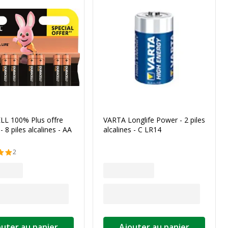
L 100% Plus offre
VARTA Longlife Power - 2 piles
- 8 piles alcalines - AA
alcalines - C LR14
2
outer au panier
Ajouter au panier