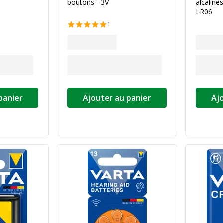
boutons - 3V
alcaline
LR06
1
panier
Ajouter au panier
Aj