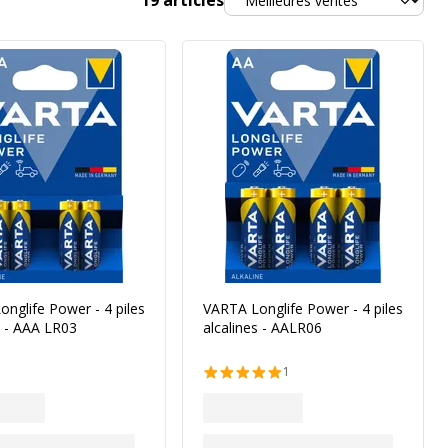
19
articles
nglife Power - 4 piles
VARTA Longlife Power - 4 piles
s - AAA LR03
alcalines - AALR06
1