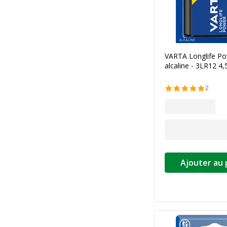
VARTA Longlife Pow
alcaline - 3LR12 4,
2
Ajouter au 