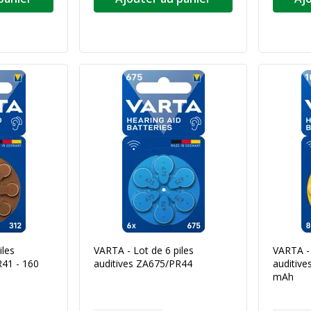
iles
VARTA - Lot de 6 piles
VARTA - 
R41 - 160
auditives ZA675/PR44
auditive
mAh