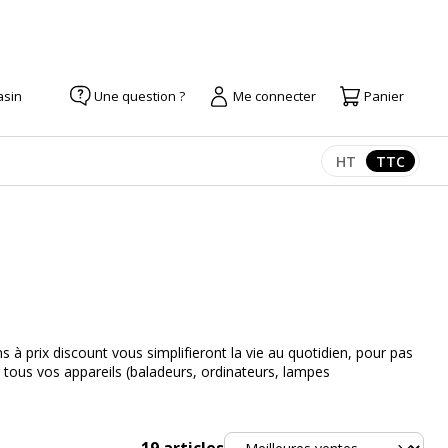
asin
Une question ?
Me connecter
Panier
HT
TTC
Afficher les pr
Afficher
 à prix discount vous simplifieront la vie au quotidien, pour pas
er tous vos appareils (baladeurs, ordinateurs, lampes
Trier