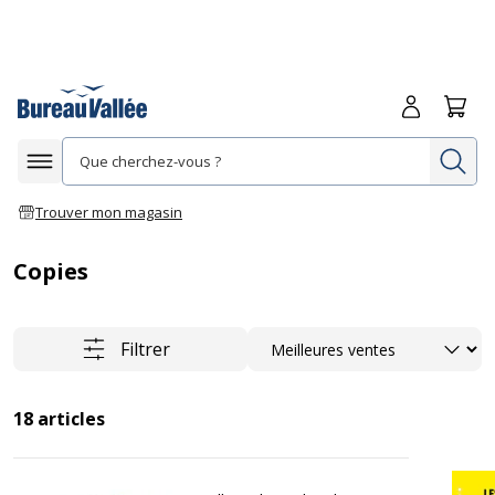
Me connecte
Panie
Re
Afficher la navigation
Trouver mon magasin
Copies
Trier
Filtrer
18
articles