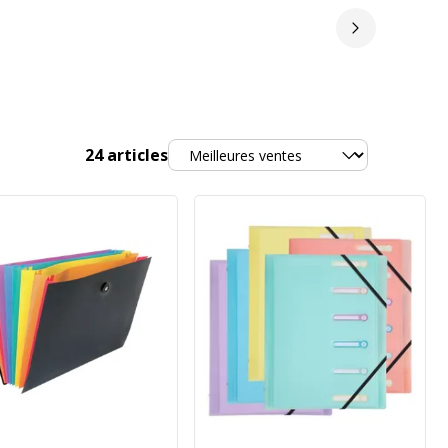
Slide suivan
Trier
24
articles