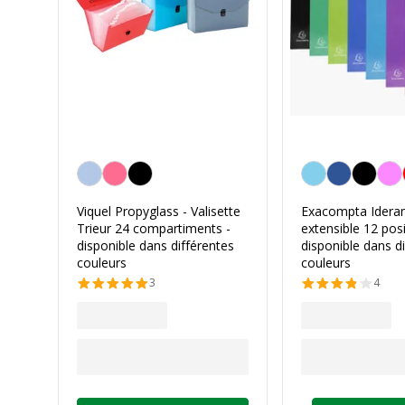
Personnalisation de la couleur
Personnalisation de 
Viquel Propyglass - Valisette
Exacompta Ideram
Trieur 24 compartiments -
extensible 12 posi
disponible dans différentes
disponible dans d
couleurs
couleurs
3
4