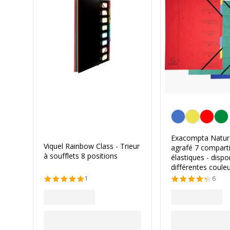
Personnalisation de 
Exacompta Nature
Viquel Rainbow Class - Trieur
agrafé 7 compart
à soufflets 8 positions
élastiques - dispo
différentes coule
1
6