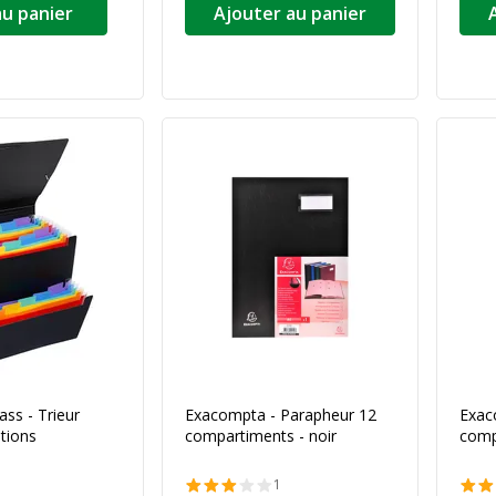
au panier
Ajouter au panier
ass - Trieur
Exacompta - Parapheur 12
Exac
itions
compartiments - noir
comp
1