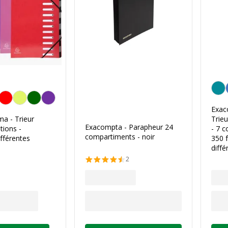
Perso
la couleur
Exac
a - Trieur
Trieu
Exacompta - Parapheur 24
tions -
- 7 
compartiments - noir
ifférentes
350 f
diffé
2