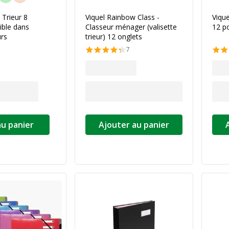
 Trieur 8
Viquel Rainbow Class -
Vique
ible dans
Classeur ménager (valisette
12 p
urs
trieur) 12 onglets
7
au panier
Ajouter au panier