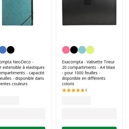
nnalisation de la couleur
Personnalisation de la couleur
ompta NeoDeco -
Exacompta - Valisette Trieur
r extensible à elastiques
20 compartiments - A4 Maxi
compartiments - capacité
- pour 1000 feuilles -
euilles - disponible dans
disponible en différents
rentes couleurs
coloris
4