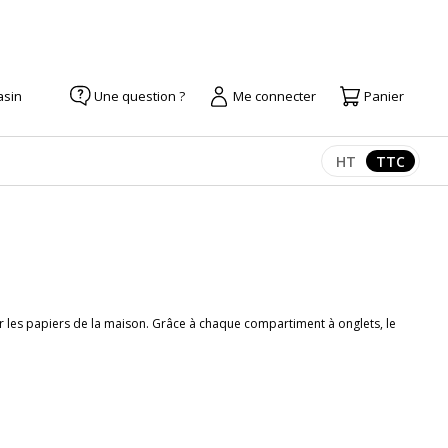
asin
Une question ?
Me connecter
Panier
HT
TTC
Afficher les pr
Afficher
r les papiers de la maison. Grâce à chaque compartiment à onglets, le