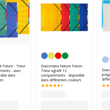
la couleur
Personnalisation de la couleur
Perso
 Future - Trieur
Exacompta Nature Future -
Exac
iments - avec
Trieur agrafé 12
polyp
nible dans
compartiments - disponible
diffé
urs
dans différentes couleurs
4