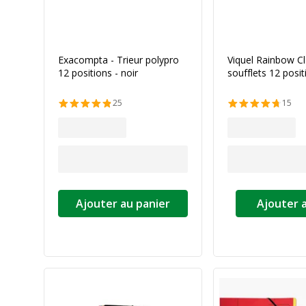
Exacompta - Trieur polypro
Viquel Rainbow Cl
12 positions - noir
soufflets 12 posit
25
15
Ajouter au panier
Ajouter 