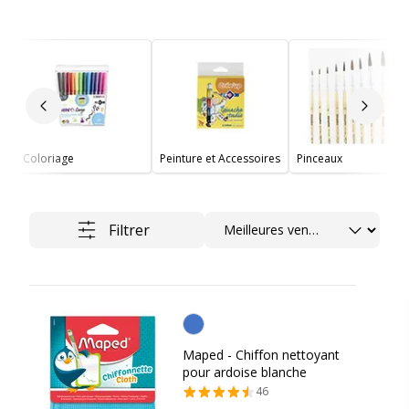
Slide précédent
Slide 
Coloriage
Peinture et Accessoires
Pinceaux
Trier
Filtrer
Personnalisation de la couleur
Maped - Chiffon nettoyant
pour ardoise blanche
46