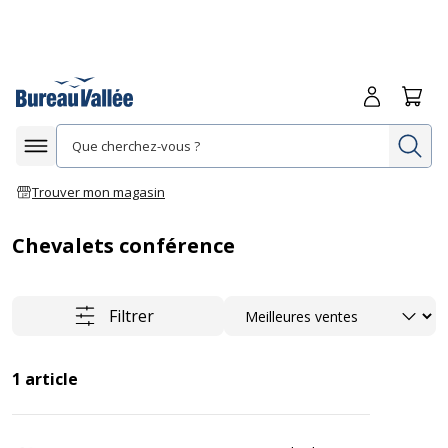
Me connecte
Panie
Re
Afficher la navigation
Trouver mon magasin
Chevalets conférence
Trier
Filtrer
1
article