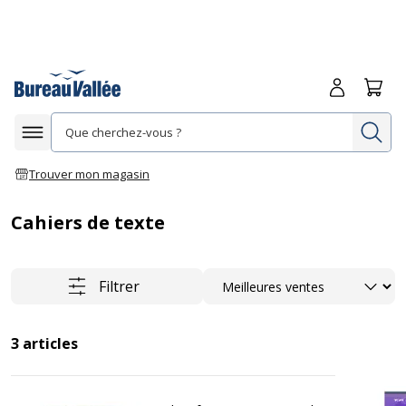
Me connecte
Panie
Re
Afficher la navigation
Trouver mon magasin
Cahiers de texte
Trier
Filtrer
3
articles