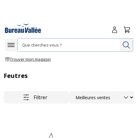
Me connecte
Panie
Re
Afficher la navigation
Trouver mon magasin
Feutres
Trier
Filtrer