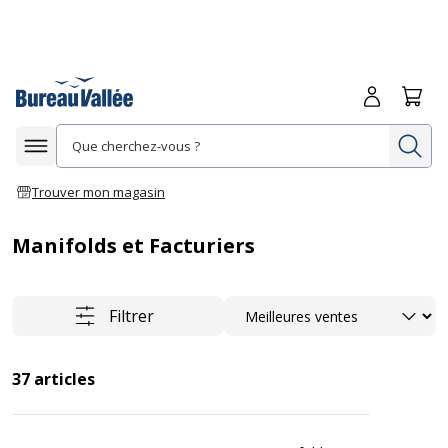
Me connecte
Panie
Re
Afficher la navigation
Trouver mon magasin
Manifolds et Facturiers
Trier
Filtrer
37
articles