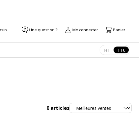
asin
Une question ?
Me connecter
Panier
HT
TTC
Afficher les pr
Afficher
Trier
0
articles