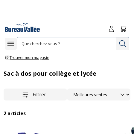
Me connecte
Panie
Re
Afficher la navigation
Trouver mon magasin
Sac à dos pour collège et lycée
Trier
Filtrer
2
articles