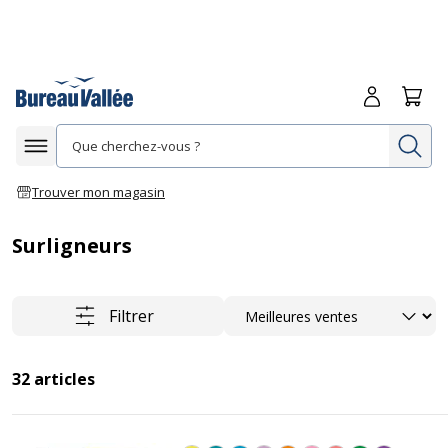
Me connecte
Panie
Re
Afficher la navigation
Trouver mon magasin
Surligneurs
Trier
Filtrer
32
articles