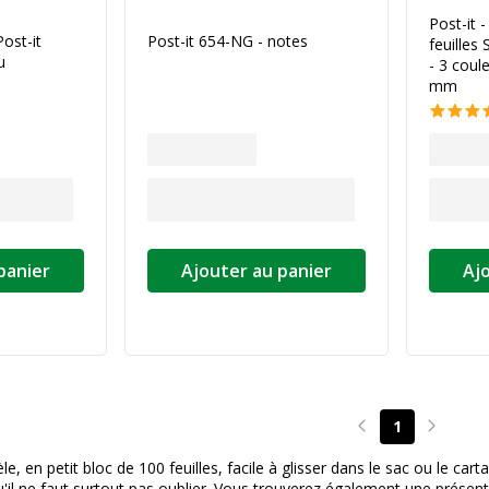
Post-it 
ost-it
Post-it 654-NG - notes
feuilles
u
- 3 coul
mm
panier
Ajouter au panier
Aj
1
Page précédente
Page su
, en petit bloc de 100 feuilles, facile à glisser dans le sac ou le cart
qu'il ne faut surtout pas oublier. Vous trouverez également une présen