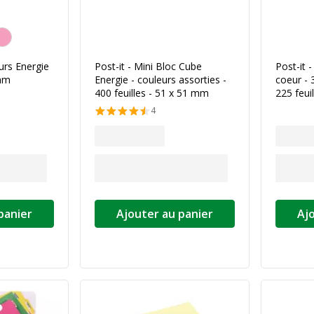
endances
urs Energie
Post-it - Mini Bloc Cube
Post-it 
 mm
Energie - couleurs assorties -
coeur - 
400 feuilles - 51 x 51 mm
225 feuil
4
panier
Ajouter au panier
Aj