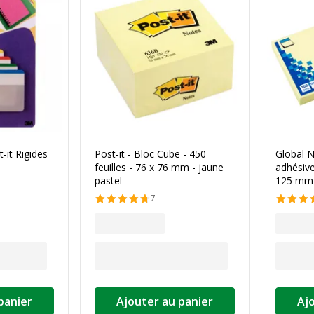
it Rigides
Post-it - Bloc Cube - 450
Global 
feuilles - 76 x 76 mm - jaune
adhésive
pastel
125 mm 
7
panier
Ajouter au panier
Aj