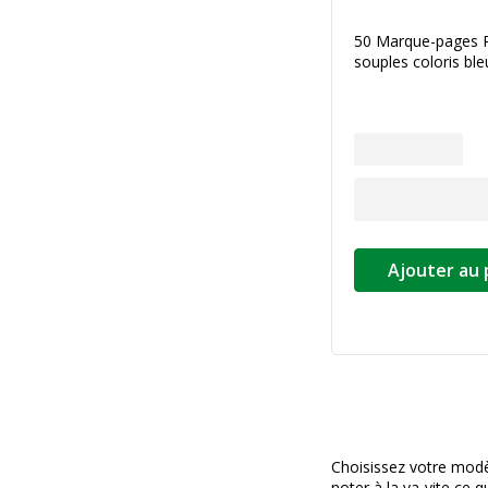
50 Marque-pages P
souples coloris ble
Ajouter au 
Choisissez votre modèle
noter à la va-vite ce 