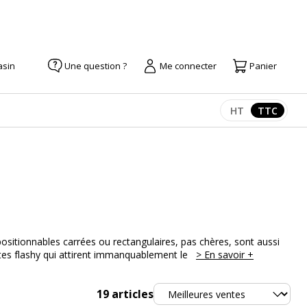
asin
Une question ?
Me connecter
Panier
HT
TTC
Afficher les pr
Afficher
positionnables carrées ou rectangulaires, pas chères, sont aussi
intes flashy qui attirent immanquablement le
> En savoir +
Trier
19
articles