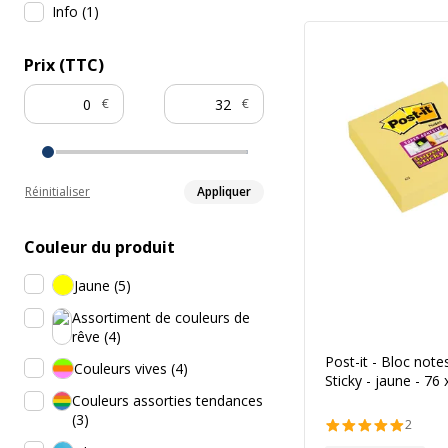
Info
(
1
)
Prix (TTC)
€
€
Réinitialiser
Appliquer
Couleur du produit
Jaune
(
5
)
Assortiment de couleurs de
rêve
(
4
)
Post-it - Bloc note
Couleurs vives
(
4
)
Sticky - jaune - 7
Couleurs assorties tendances
(
3
)
2