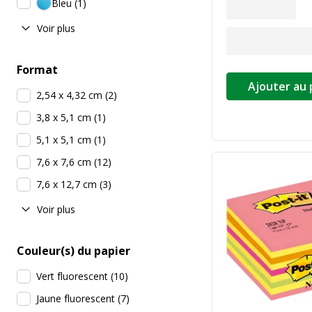
Bleu
(
1
)
Voir plus
Format
Ajouter au 
2,54 x 4,32 cm
(
2
)
3,8 x 5,1 cm
(
1
)
5,1 x 5,1 cm
(
1
)
7,6 x 7,6 cm
(
12
)
7,6 x 12,7 cm
(
3
)
Voir plus
Couleur(s) du papier
Vert fluorescent
(
10
)
Jaune fluorescent
(
7
)