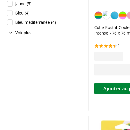
Jaune
(
5
)
Bleu
(
4
)
Couleurs assorties t
Bleu méditerranée
(
4
)
Cube Post-it Coule
Voir plus
Intense - 76 x 76
2
Ajouter au 