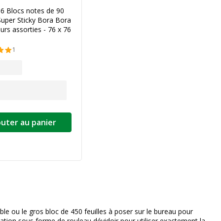
- 6 Blocs notes de 90
 Super Sticky Bora Bora
eurs assorties - 76 x 76
1
outer au panier
ivante
able ou le gros bloc de 450 feuilles à poser sur le bureau pour
tation sous forme de rouleau dévidoir pour utiliser exactement la