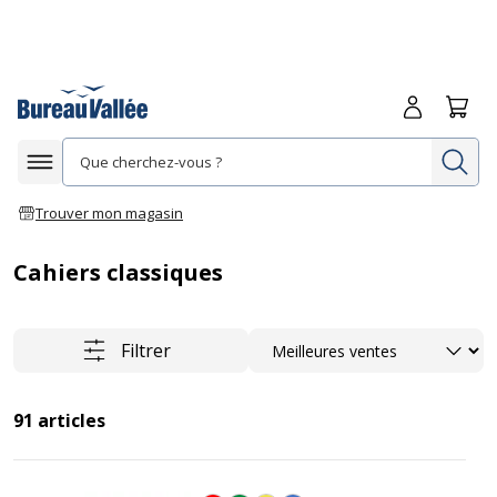
Me connecte
Panie
Re
Afficher la navigation
Trouver mon magasin
Cahiers classiques
Trier
Filtrer
91
articles