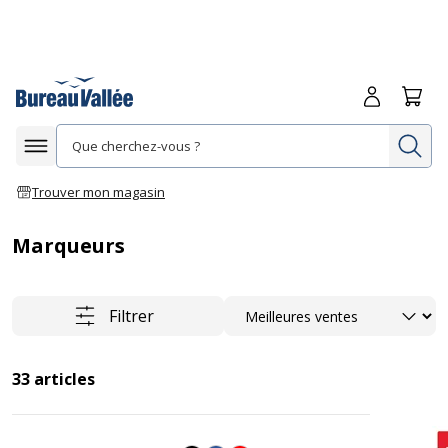
Me connecte
Panie
Re
Afficher la navigation
Trouver mon magasin
Marqueurs
Trier
Filtrer
33
articles