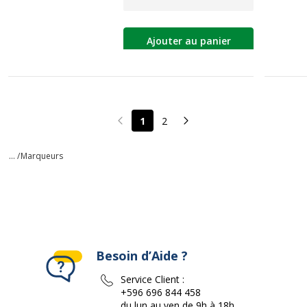
Ajouter au panier
1
2
Page précédente
Page suivante
... /
Marqueurs
Besoin d’Aide ?
Service Client :
+596 696 844 458
du lun au ven de 9h à 18h