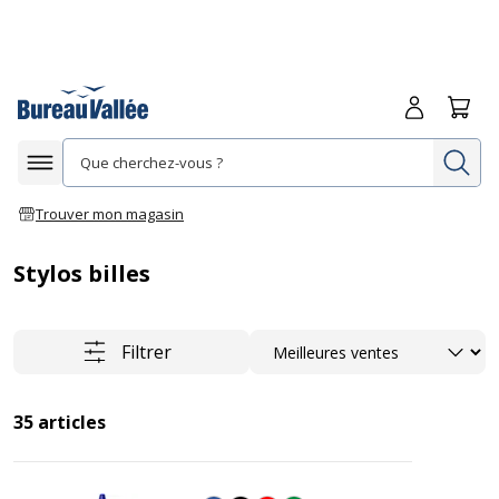
Me connecte
Panie
Re
Afficher la navigation
Trouver mon magasin
Stylos billes
Trier
Filtrer
35
articles