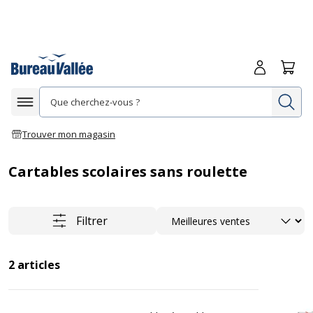
Me connecte
Panie
Re
Afficher la navigation
Trouver mon magasin
Cartables scolaires sans roulette
Trier
Filtrer
2
articles