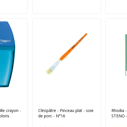
a couleur
lle crayon -
Cléopâtre - Pinceau plat - soie
Rhodia -
oloris
de porc - N°16
STENO - 