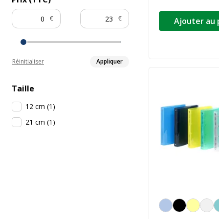
€
€
Ajouter au 
Réinitialiser
Appliquer
Taille
12 cm
(
1
)
21 cm
(
1
)
Personnalisation de l