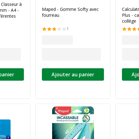
 Classeur à
Maped - Gomme Softy avec
Calculat
mm - A4 -
fourreau
Plus - ca
férentes
collège
1
panier
Ajouter au panier
Aj