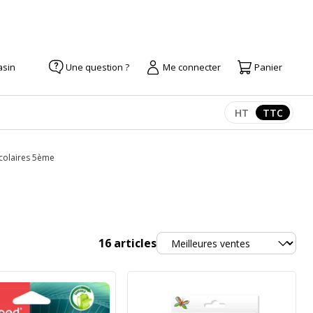
asin
Une question ?
Me connecter
Panier
HT
TTC
Afficher les pr
Afficher
scolaires 5ème
Trier
16
articles