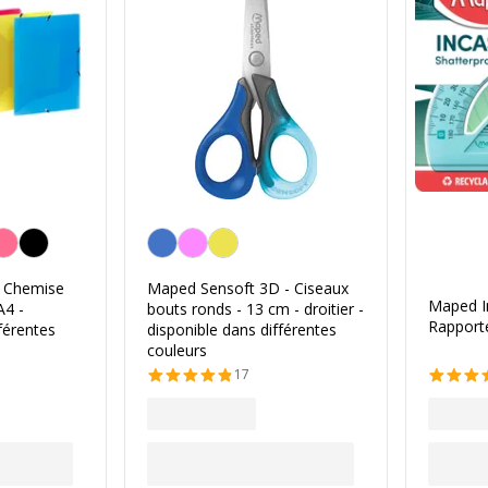
a couleur
Personnalisation de la couleur
- Chemise
Maped Sensoft 3D - Ciseaux
Maped I
A4 -
bouts ronds - 13 cm - droitier -
Rapport
férentes
disponible dans différentes
couleurs
17