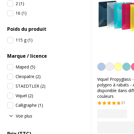
2
(
1
)
16
(
1
)
Poids du produit
115 g
(
1
)
Marque / licence
Personnalisation de l
Maped
(
5
)
Cleopatre
(
2
)
Viquel Propyglass 
polypro à rabats - 
STAEDTLER
(
2
)
disponible dans dif
Viquel
(
2
)
couleurs
21
Calligraphe
(
1
)
Voir plus
Prix (TTC)