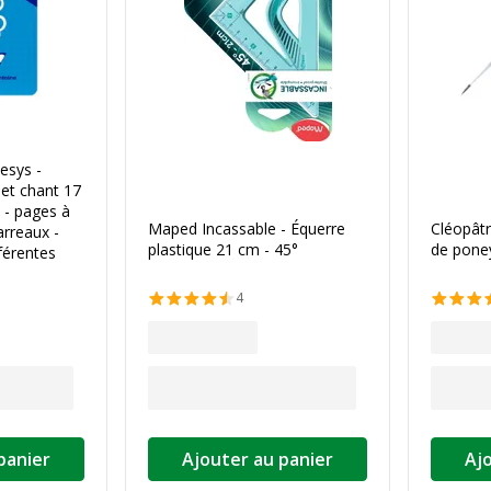
esys -
et chant 17
 - pages à
Maped Incassable - Équerre
Cléopâtr
arreaux -
plastique 21 cm - 45°
de pone
férentes
4
panier
Ajouter au panier
Aj