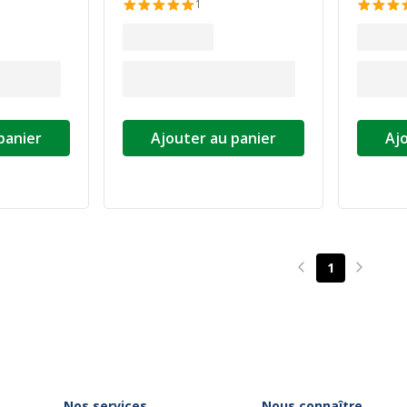
1
panier
Ajouter au panier
Aj
1
Page précédente
Page su
Nos services
Nous connaître