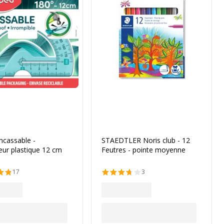
ncassable -
STAEDTLER Noris club - 12
eur plastique 12 cm
Feutres - pointe moyenne
17
3