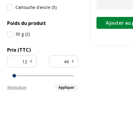
Cartouche d'encre
(
5
)
Ajouter au 
Poids du produit
30 g
(
2
)
Prix (TTC)
€
€
Réinitialiser
Appliquer