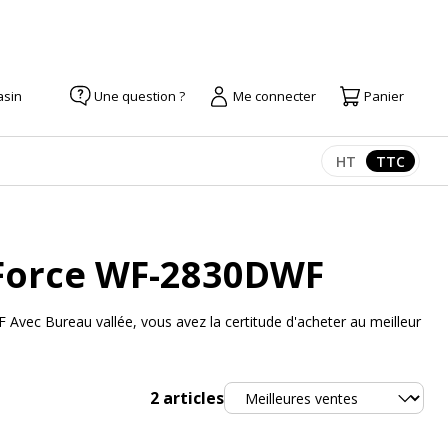
asin
Une question ?
Me connecter
Panier
HT
TTC
Afficher les pr
Afficher
Force WF-2830DWF
vec Bureau vallée, vous avez la certitude d'acheter au meilleur
Trier
2
articles