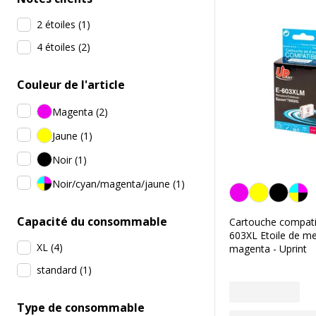
2 étoiles
(
1
)
4 étoiles
(
2
)
Couleur de l'article
Magenta
(
2
)
Jaune
(
1
)
Noir
(
1
)
Noir/cyan/magenta/jaune
(
1
)
Magenta
Capacité du consommable
Cartouche compati
603XL Etoile de me
XL
(
4
)
magenta - Uprint
standard
(
1
)
Type de consommable