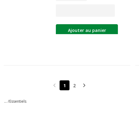
Ajouter au panier
1
2
Page précédente
Page suivante
... /
Essentiels