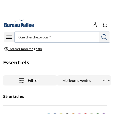
Me connecte
Panie
Re
Afficher la navigation
Trouver mon magasin
Essentiels
Trier
Filtrer
35
articles