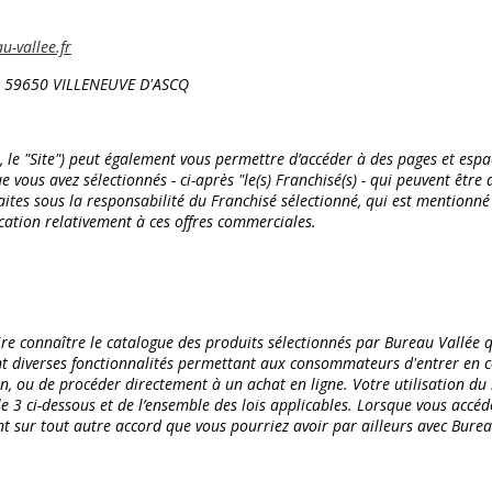
-vallee.fr
) - 59650 VILLENEUVE D'ASCQ
s, le "Site") peut également vous permettre d’accéder à des pages et e
ous avez sélectionnés - ci-après "le(s) Franchisé(s) - qui peuvent être 
tes sous la responsabilité du Franchisé sélectionné, qui est mentionné s
cation relativement à ces offres commerciales.
re connaître le catalogue des produits sélectionnés par Bureau Vallée 
nt diverses fonctionnalités permettant aux consommateurs d'entrer en co
n, ou de procéder directement à un achat en ligne. Votre utilisation du 
icle 3 ci-dessous et de l’ensemble des lois applicables. Lorsque vous accéde
ent sur tout autre accord que vous pourriez avoir par ailleurs avec Bu