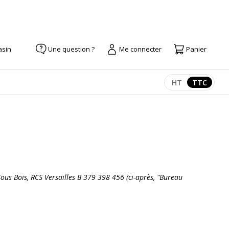
asin
Une question ?
Me connecter
Panier
HT
TTC
Afficher les pr
Afficher 
Sous Bois, RCS Versailles B 379 398 456 (ci-après, "Bureau