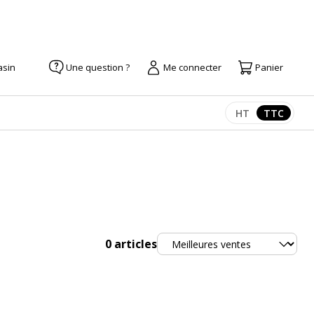
asin
Une question ?
Me connecter
Panier
HT
TTC
Afficher les pr
Afficher
Trier
0
articles