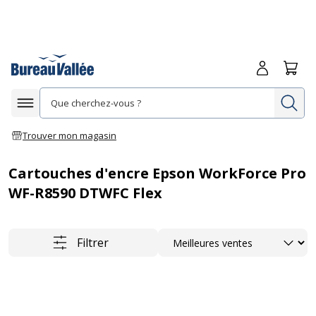
Me connecte
Panie
Re
Afficher la navigation
Trouver mon magasin
Cartouches d'encre Epson WorkForce Pro
WF-R8590 DTWFC Flex
Trier
Filtrer