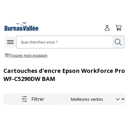
Me connecte
Panie
Re
Afficher la navigation
Trouver mon magasin
Cartouches d'encre Epson WorkForce Pro
WF-C5290DW BAM
Trier
Filtrer