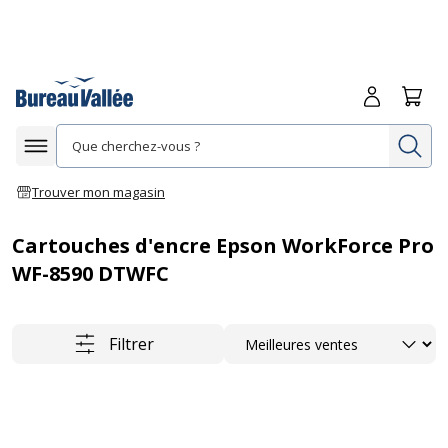
Me connecte
Panie
Re
Afficher la navigation
Trouver mon magasin
Cartouches d'encre Epson WorkForce Pro
WF-8590 DTWFC
Trier
Filtrer