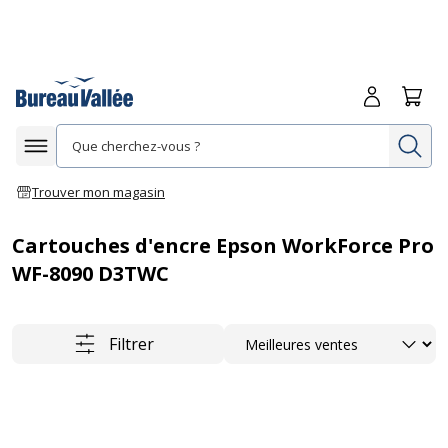
Me connecte
Panie
Re
Afficher la navigation
Trouver mon magasin
Cartouches d'encre Epson WorkForce Pro
WF-8090 D3TWC
Trier
Filtrer