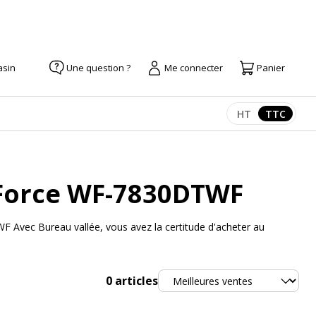
asin
Une question ?
Me connecter
Panier
HT
TTC
Afficher les pr
Afficher
Force WF-7830DTWF
 Avec Bureau vallée, vous avez la certitude d'acheter au
Trier
0
articles