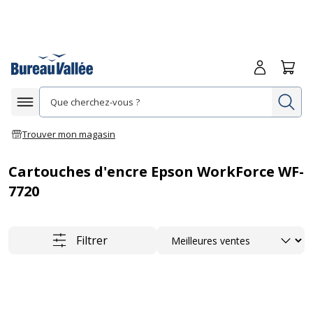
Me connecte
Panie
Re
Afficher la navigation
Trouver mon magasin
Cartouches d'encre Epson WorkForce WF-
7720
Trier
Filtrer