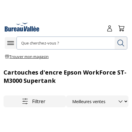
Me connecte
Panie
Re
Afficher la navigation
Trouver mon magasin
Cartouches d'encre Epson WorkForce ST-
M3000 Supertank
Trier
Filtrer