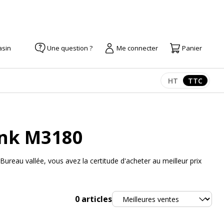
asin
Une question ?
Me connecter
Panier
HT
TTC
Afficher les pr
Afficher
ank M3180
eau vallée, vous avez la certitude d'acheter au meilleur prix
Trier
0
articles