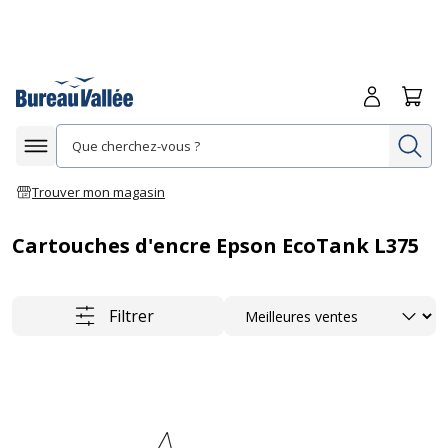
Me connecte
Panie
Re
Afficher la navigation
Trouver mon magasin
Cartouches d'encre Epson EcoTank L375
Trier
Filtrer