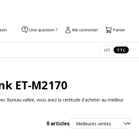
asin
Une question ?
Me connecter
Panier
HT
TTC
Afficher les pr
Afficher
ank ET-M2170
 Bureau vallée, vous avez la certitude d'acheter au meilleur
Trier
0
articles