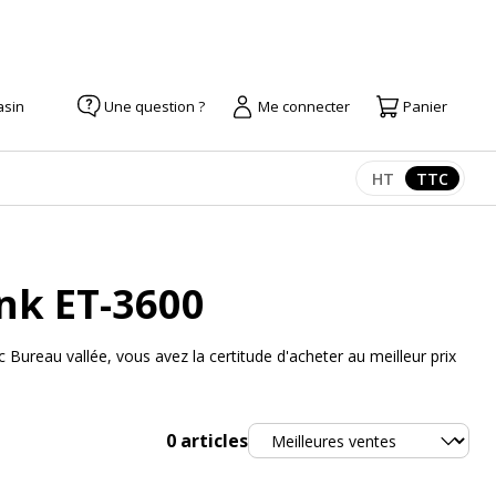
asin
Une question ?
Me connecter
Panier
HT
TTC
Afficher les pr
Afficher
nk ET-3600
ureau vallée, vous avez la certitude d'acheter au meilleur prix
Trier
0
articles