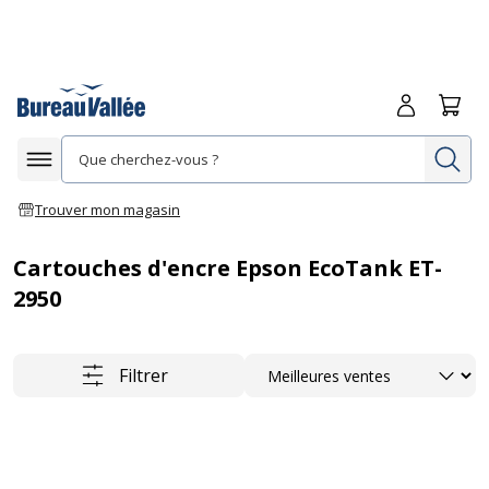
Me connecte
Panie
Re
Afficher la navigation
Trouver mon magasin
Cartouches d'encre Epson EcoTank ET-
2950
Trier
Filtrer