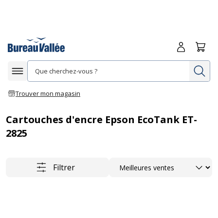
Me connecte
Panie
Re
Afficher la navigation
Trouver mon magasin
Cartouches d'encre Epson EcoTank ET-
2825
Trier
Filtrer