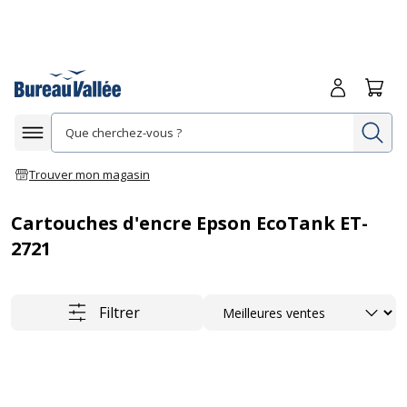
Me connecte
Panie
Re
Afficher la navigation
Trouver mon magasin
Cartouches d'encre Epson EcoTank ET-
2721
Trier
Filtrer