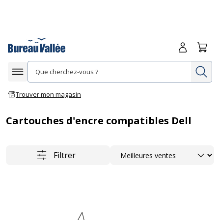
Me connecte
Panie
Re
Afficher la navigation
Trouver mon magasin
Cartouches d'encre compatibles Dell
Trier
Filtrer