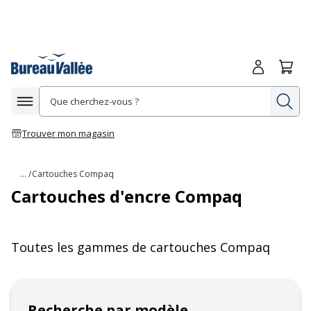
Me connecte
Panie
Re
Afficher la navigation
Trouver mon magasin
... /
Cartouches Compaq
Cartouches d'encre Compaq
Toutes les gammes de
cartouches
Compaq
Recherche par modèle